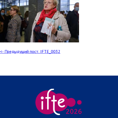
<- Предыдущий пост: IFTE_0032