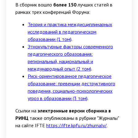
В сборник вошло
более 150
лучших статей в
рамках трех конференций Форума:
Теория и практика междисциплинарных
исследований в педагогическом
образовании (1 том)
.
Этнокультурные факторы современного
педагогического образования:
региональный, национальный и
международный опыт (2 том)
.
Риск-ориентированное педагогическое
образование: превенции деструктивного
поведения, социально-психологических
угроз в образовании (3 том)
.
Ссылки на
электронные версии сборника в
РИНЦ
также опубликованы в рубрике "Журналы"
на сайте IFTE
https://ifte.kpfu.ru/zhurnaly/
.