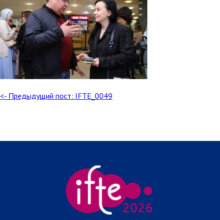
<- Предыдущий пост: IFTE_0049