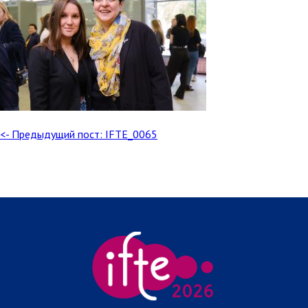
<- Предыдущий пост: IFTE_0065