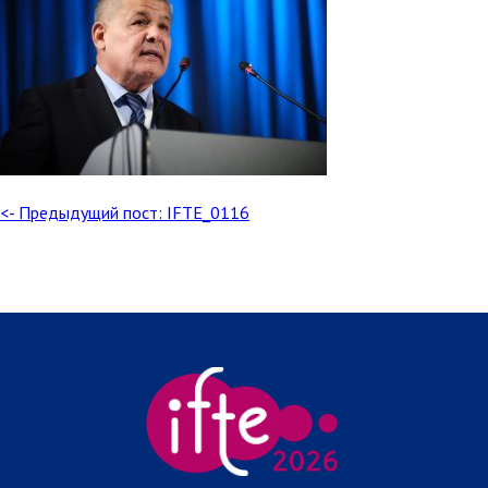
<- Предыдущий пост: IFTE_0116