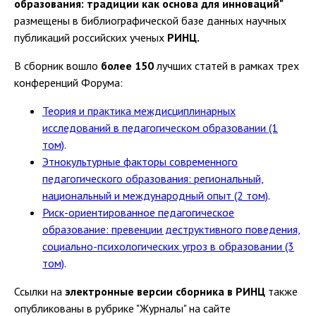
образования: традиции как основа для инноваций"
размещены в библиографической базе данных научных
публикаций российских ученых
РИНЦ.
В сборник вошло
более 150
лучших статей в рамках трех
конференций Форума:
Теория и практика междисциплинарных
исследований в педагогическом образовании (1
том)
.
Этнокультурные факторы современного
педагогического образования: региональный,
национальный и международный опыт (2 том)
.
Риск-ориентированное педагогическое
образование: превенции деструктивного поведения,
социально-психологических угроз в образовании (3
том)
.
Ссылки на
электронные версии сборника в РИНЦ
также
опубликованы в рубрике "Журналы" на сайте